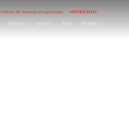
t-Telefon für Wartungsvertrag-Kunden:
+491702133161
Über uns
Service
Jobs
Kontakt