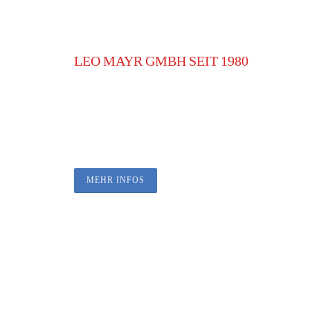
LEO MAYR GMBH SEIT 1980
IHR SPEZIALIST FÜ
UND
SANITÄR
MEHR INFOS