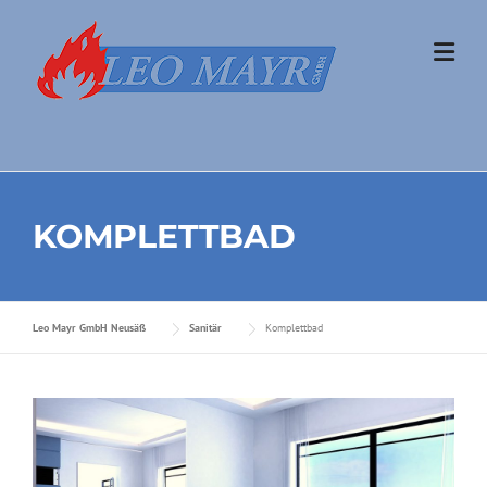
Skip to content
KOMPLETTBAD
Leo Mayr GmbH Neusäß
Sanitär
Komplettbad