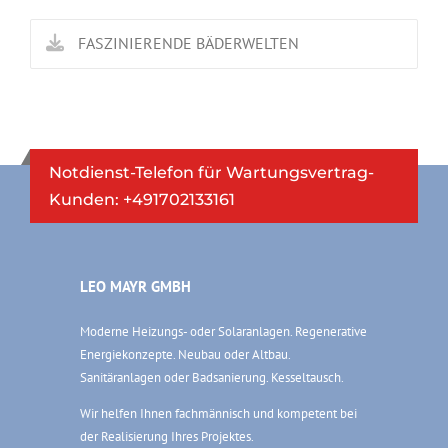
FASZINIERENDE BÄDERWELTEN
Notdienst-Telefon für Wartungsvertrag-
Kunden: +491702133161
LEO MAYR GMBH
Moderne Heizungs- oder Solaranlagen. Regenerative
Energiekonzepte. Neubau oder Altbau.
Sanitäranlagen oder Badsanierung. Kesseltausch.
Wir helfen Ihnen fachmännisch und kompetent bei
der Realisierung Ihres Projektes.