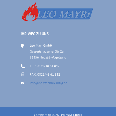
IHR WEG ZU UNS
Leo Mayr GmbH
Gessertshausener Str. 2a
86356 Neusäß-Vogelsang
TEL: 0821/48 61 842
FAX: 0821/48 61 832
info@heiztechnik-mayr.de
Copyright © 2026 Leo Mayr GmbH